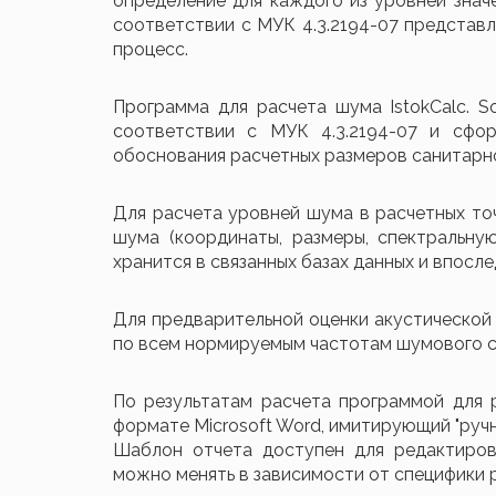
определение для каждого из уровней значе
соответствии с МУК 4.3.2194-07 представ
процесс.
Программа для расчета шума IstokCalc. S
соответствии с МУК 4.3.2194-07 и сфо
обоснования расчетных размеров санитарн
Для расчета уровней шума в расчетных то
шума (координаты, размеры, спектральну
хранится в связанных базах данных и впосл
Для предварительной оценки акустической
по всем нормируемым частотам шумового с
По результатам расчета программой для р
формате Microsoft Word, имитирующий "ручн
Шаблон отчета доступен для редактиров
можно менять в зависимости от специфики 