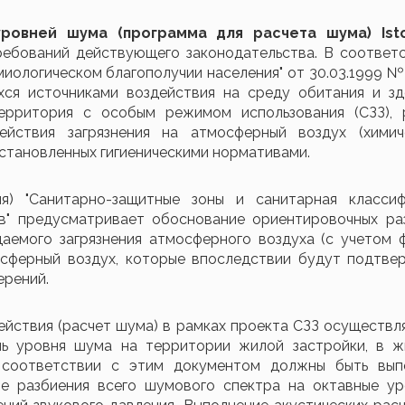
овней шума (программа для расчета шума) Isto
ребований действующего законодательства. В соответс
ологическом благополучии населения" от 30.03.1999 №
хся источниками воздействия на среду обитания и зд
территория с особым режимом использования (СЗЗ), 
йствия загрязнения на атмосферный воздух (химиче
 установленных гигиеническими нормативами.
кция) "Санитарно-защитные зоны и санитарная классиф
ов" предусматривает обоснование ориентировочных ра
аемого загрязнения атмосферного воздуха (с учетом ф
осферный воздух, которые впоследствии будут подтве
ерений.
йствия (расчет шума) в рамках проекта СЗЗ осуществл
оль уровня шума на территории жилой застройки, в ж
В соответствии с этим документом должны быть вып
ие разбиения всего шумового спектра на октавные ур