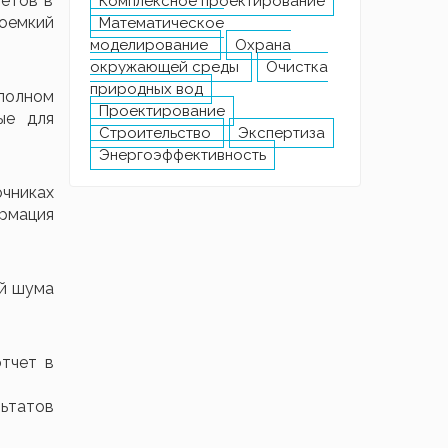
четов в
Комплексное проектирование
доемкий
Математическое
моделирование
Охрана
окружающей среды
Очистка
природных вод
 полном
Проектирование
ые для
Строительство
Экспертиза
Энергоэффективность
очниках
рмация
ей шума
отчет в
ьтатов