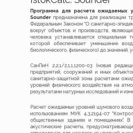
Программа для расчета ожидаемых ур
Sounder
предназначена для реализации т
Федеральным Законом "О санитарно-эпидеми
вокруг объектов и производств, являющи
человека устанавливается специальная 
которой обеспечивает уменьшение возде
биологического, физического) до значений,
СанПиН 2.2.1/2.1.1.1200-03 (новая реда
предприятий, сооружений и иных объект
санитарно-защитной зоны расчетами ожид
уровней физического воздействия на атм
результатами натурных исследований и изм
Расчет ожидаемых уровней шумового возде
использованием МУК 4.3.2194-07 "Контр
общественных зданиях и помещениях". 
акустические расчеты, предусматривающ