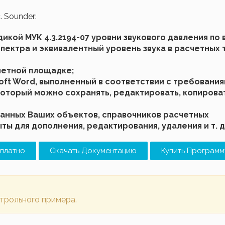
. Sounder:
икой МУК 4.3.2194-07 уровни звукового давления по 
ектра и эквивалентный уровень звука в расчетных 
четной площадке;
oft Word, выполненный в соответствии с требовани
который можно сохранять, редактировать, копировать
анных Ваших объектов, справочников расчетных
ты для дополнения, редактирования, удаления и т. д
платно
Скачать Документацию
Купить Программ
нтрольного примера.