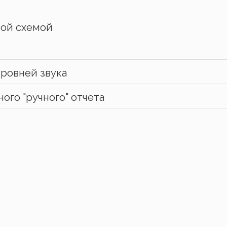
ной схемой
уровней звука
ого "ручного" отчета