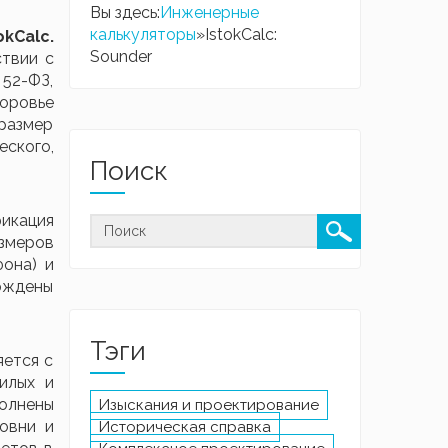
Вы здесь:
Инженерные
калькуляторы
»
IstokCalc:
kCalc.
Sounder
твии с
 52-ФЗ,
оровье
размер
ского,
Поиск
икация
змеров
она) и
рждены
Тэги
яется с
илых и
олнены
Изыскания и проектирование
овни и
Историческая справка