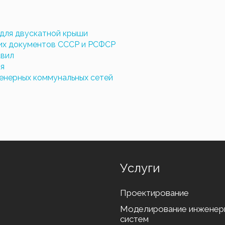
 для двускатной крыши
их документов СССР и РСФСР
авил
я
енерных коммунальных сетей
Услуги
Проектирование
Моделирование инженер
систем