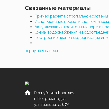
Связанные материалы
Пример расчета стропильной системы
Использование нормативно-техническ
Актуализация строительных норм и пр
Схемы водоснабжения и водоотведени
Построение планов модернизации инж
вернуться наверх
Республика Карелия,
г. Петрозаводск,
ул. Зайцева, д. 67А,