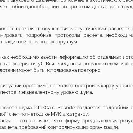
ний звукового давления. Выполнение акустических рас
ляет собой однообразный, но при этом достаточно тру
ounder позволяет осуществить акустический расчет в
рмировать подробные протоколы расчета, необходим
о-защитной зоны по фактору шум.
чках необходимо ввести информацию об отдельных ист
ю характеристику). Вся введенная пользователем инфо
едствии может быть использована повторно.
 ситуации программа позволяет построить карту уровн
пектра и эквивалентному уровню шума.
асчета шума IstokCalc. Sounde создается подробный 
ой" счет по методике МУК 4.3.2194-07.
ания – это означает, что форму представления резул
расчета, требований контролирующих организаций.