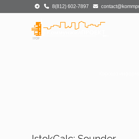
8(812) 602-7897
contact@kommpr
Хорошо информир
IstokCalc: Sounder